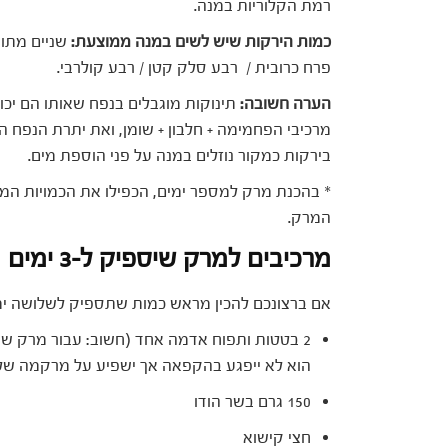
רמת הקלוריות במנה.
כמות הירקות שיש לשים במנה ממוצעת:
שניים מתוך
פרח כרובית / רבע סלק קטן / רבע קולרבי.
הערה חשובה:
תינוקות מוגבלים בנפח שאותו הם יכו
מרכיבי הפחמימה + חלבון + שומן, ואת יתרת הנפח ה
בירקות כמקור נוזלים במנה על פני הוספת מים.
* בהכנת מרק למספר ימים, הכפילו את הכמויות המ
המרק.
מרכיבים למרק שיספיק ל-3 ימים
אם ברצונכם להכין מראש כמות שתספיק לשלושה ימ
2 בטטות ותפוח אדמה אחד (חשוב: עבור מרק ש
הוא לא ייפגע בהקפאה אך ישפיע על מרקמה של
150 גרם בשר הודו
חצי קישוא