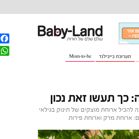
F
תערוכת בייבילנד
Mom-to-be
a
W
c
h
e
a
b
t
כך תעשו זאת נכון
o
s
o
ה להכיל ארוחת מוצקים של תינוק בגילאי
A
k
p
p