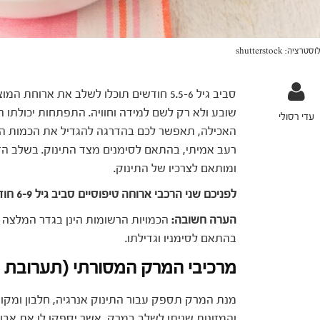
טרציה: shutterstock
סביב גיל 5.5-6 חודשים תוכלו לשלב את אר
שובע ולא רק לשם למידה וחוויה. התפתחות יכולתו 
עדי רסולי
האכילה, תאפשר לכם בהדרגה להגדיל את הכמות ה
רעב אמיתי, בהתאם לסימנים מצד התינוק. בשלב הזה
ומותאם לצרכיו של התינוק.
לפניכם שני הרכבי ארוחה טיפוסיים סביב גיל 6-9 חודשים: ארוחת מרק וארוחת פירות.
הערה חשובה:
הכמויות הרשומות הינן בגדר המלצה ו
בהתאם לסימניו וגדילתו.
מרכיבי המרק המסורתי (תערובת פח
מנת המרק תספק עבור התינוק אנרגיה, חלבון ומקור 
והמזונות שניתן לשלב במרק, אשר יספקו לו את אבות