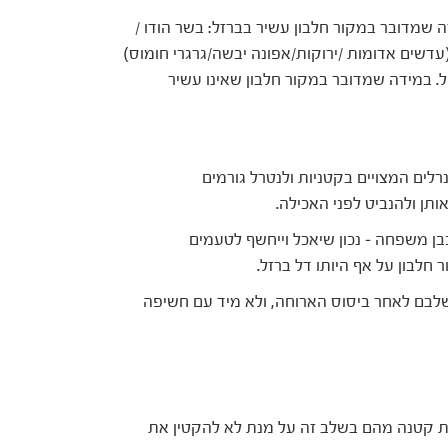
 שמדובר במקור חלבון עשיר בברזל: בשר הודו /
לה / קטניות (עדשים אדומות /ירוקות/אפונה יבשה/גרגרי חומוס)
ר בישול. במידה שמדובר במקור חלבון שאינו עשיר
לים המצויים בקטניות ולנטרל גורמים
תן ולהנביט לפני האכילה.
בן משפחה – נכון שיאכל וייחשף לטעמים
ר חלבון על אף היותו דל ברזל.
לשלבם לאחר ביסוס הארוחה, ולא מיד עם חשיפה
ת קטנה מהם בשלב זה על מנת לא להקטין את