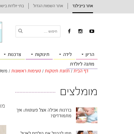
אתר בייבילנד
אתר השמות הגדול
בתי יולדות ביש
הריון
לידה
תינוקות
צרכנות
מתנה ליולדת
דף הבית
/
תזונת תינוקות
/
טעימות ראשונות
/
משלב
מומלצים
מת
בררנות אכילה אצל פעוטות: איך
מתמודדים?
מתי להרגיל את הילדים לאכול