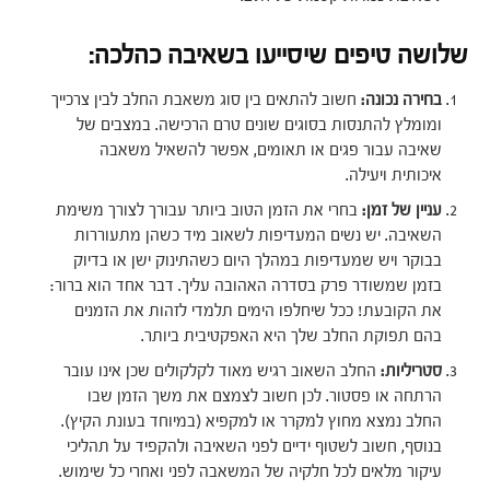
שלושה טיפים שיסייעו בשאיבה כהלכה:
בחירה נכונה:
חשוב להתאים בין סוג משאבת החלב לבין צרכייך
ומומלץ להתנסות בסוגים שונים טרם הרכישה. במצבים של
שאיבה עבור פגים או תאומים, אפשר להשאיל משאבה
איכותית ויעילה.
עניין של זמן:
בחרי את הזמן הטוב ביותר עבורך לצורך משימת
השאיבה. יש נשים המעדיפות לשאוב מיד כשהן מתעוררות
בבוקר ויש שמעדיפות במהלך היום כשהתינוק ישן או בדיוק
בזמן שמשודר פרק בסדרה האהובה עליך. דבר אחד הוא ברור:
את הקובעת! ככל שיחלפו הימים תלמדי לזהות את הזמנים
בהם תפוקת החלב שלך היא האפקטיבית ביותר.
סטריליות:
החלב השאוב רגיש מאוד לקלקולים שכן אינו עובר
הרתחה או פסטור. לכן חשוב לצמצם את משך הזמן שבו
החלב נמצא מחוץ למקרר או למקפיא (במיוחד בעונת הקיץ).
בנוסף, חשוב לשטוף ידיים לפני השאיבה ולהקפיד על תהליכי
עיקור מלאים לכל חלקיה של המשאבה לפני ואחרי כל שימוש.