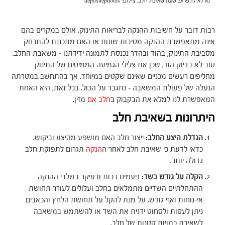
נא לא להפריע, שעת שאיבת חלב. צילום: depositephotos
רבות דובר על חשיבות ההנקה לבריאות התינוק. אולם במקרים בהם
אינה מתאפשרת ההנקה מסיבות שונות או האם מתכננת להתרחק
מסביבת התינוק, בהוד ובהדר נכנסת לתמונה ידידתנו – משאבת החלב.
טוב לא בדיוק הוד, שכן את צלילי הגמיעה הממיסים של התינוק
מחליפים רעשים מכניים שאינם שקטים במיוחד. אך בהתחשב במטרתה
הנעלה של פעולת המשאבה – נתגבר על הכול. בכל זאת, היא האחת
המאפשרת לנו למלא את הבקבוק ב
חלב אם
מזין.
היתרונות בשאיבת חלב
הגדלת היצע החלב:
ייצור חלב האם מושפע מהיצע וביקוש.
כדאי לדעת כי שאיבת חלב לאחר ה
הנקה
תגרום לתפוקת חלב
גדולה יותר.
הקלה על גודש בשד:
פעמים רבות ובעיקר בשלבי ההנקה
ההתחלתיים השדיים מתמלאים בחלב ועלולים לעורר תחושת
אי-נוחות ואף גודש. על מנת להקל על תחושת הלחץ והכאבים
ניתן לעסות ולסחוט ידנית את השד או להשתמש במשאבה
לשאיבת כמויות קטנות של חלב.