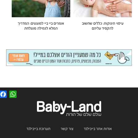
עיסוי תינוקות: כללים שחשוב
אומרים ביי ביי למוצצים: המדריך
להקפיד עליהם
המלא לגמילה מוצלחת
F
W
a
h
c
a
e
t
b
s
o
A
o
p
k
p
אודות אתר בייבילנד
צור קשר
תערוכת בייבילנד