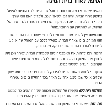
הטיפול לאחר ברית המילה
ראשית יש לוודא כשאתם בוחרים מוהל שהוא ייתן לכם הנחיות לטיפול
בתינוק אחרי הברית ויהיה זמין לשאלותיכם, ולבדוק האם הוא עורך
ביקורי בית לאחר הברית. בכל מקרה שבו אינכם בטוחים לגבי מצבו של
התינוק, יש להתייעץ עם הרופא/מוהל.
תחבושת:
אין להוריד את התחבושת לבד. מי שמוריד את התחבושת
הוא המוהל, ביום שאחרי הברית. מומלץ לסכם עם המוהל שהוא יגיע
לביתכם להורדת התחבושת ולבדיקה של התינוק.
רחיצה:
רצוי לדחות את האמבטיה ליום שלמחרת הברית. לאחר מכן ניתן
לרחוץ את התינוק כרגיל. כמו כן, השתדלו להימנע ממגבונים בימים
הקרובים והעדיפו לשטוף במים.
שמן:
כדי למנוע מאזור הברית להידבק לחיתול רצוי לטפטף מעט שמן
שקדים או כל שמן טבעי אחר על האזור בכל החתלה ביומיים שאחרי
הברית.
החלפת חיתולים:
הקפידו על החלפה תכופה של החיתולים כדי למנוע
עד כמה שאפשר את המגע בין האזור המנותח לבין ההפרשות.
מתן שתן:
יש לוודא כי התינוק נותן שתן במהלך 4-6 השעות הראשונות