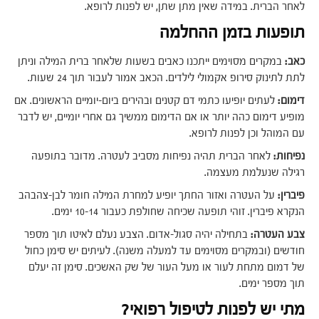
לאחר הברית. במידה שאין מתן שתן, יש לפנות לרופא.
תופעות בזמן ההחלמה
כאב:
במקרים מסוימים ייתכנו כאבים בשעות שלאחר ברית המילה וניתן
לתת לתינוק סירופ אקמולי לילדים. הכאב אמור לעבור תוך 24 שעות.
דימום:
לעתים יופיעו כתמי דם קטנים ובהירים ביום-יומיים הראשונים. אם
מופיע דימום כהה יותר או אם הדימום ממשיך גם אחרי יומיים, יש לדבר
עם המוהל וכן לפנות לרופא.
נפיחות:
לאחר הברית תהיה נפיחות מסביב לעטרה. מדובר בתופעה
רגילה שנעלמת מעצמה.
פיברין:
על העטרה ואזור החתך יופיע למחרת המילה חומר לבן-צהבהב
הנקרא פיברין. זוהי תופעה שכיחה שחולפת כעבור 10-14 ימים.
צבע העטרה:
בתחילה יהיה סגול-אדום. הצבע נעלם לאיטו תוך מספר
חודשים (ובמקרים מסוימים עד למעלה משנה). לעיתים יש סימן כחול
של דמום מתחת לעור או מעל העור של שק האשכים. סימן זה יעלם
תוך מספר ימים.
מתי יש לפנות לטיפול רפואי?