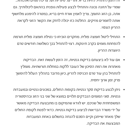
זה הזמן להתחיל לחיות בריא: ותרי על סיגריות ועל צריכת סמים ואלכוהול,
שמרי על תזונה נכונה והתחילי לבצע פעילות גופנית בהתאם ליכולותייך. גם
אתה, בן הזוג התומך, צריך לאמץ אורח חיים בריא, במטרה להימנע מלחשוף
אותה לחומרים מזיקים. החלטה כזו יכולה לחזק את הקשר הזוגי לקראת
ההריון הצפוי.
התחילי ליטול חומצה פולית. מחקרים הוכיחו כי נטילת חומצה פולית תורמת
להפחתת מומים בקרב תינוקות. רצוי להתחיל בכך כשלושה חודשים טרם
היווצרות ההריון.
אם עוד לא ביצעתם בדיקות גנטיות, זה הזמן לעשות זאת. הבדיקות
מאתרות את רמת הסיכון של העובר ללקות במחלות תורשתיות. מומלץ
להתחיל בהן עוד טרם הכניסה להריון, כיוון מדובר בתהליך העלול להימשך
פרק זמן ארוך יחסית.
ניתן לבצע בדיקות סקר גנטיות בקופות החולים, במכונים גנטיים ובמעבדות
גנטיות. סוגי המומים הנבדקים תלויים במוצא של שני בני הזוג ובהיסטוריה
המשפחתית של שניכם. יש לוודא שהמיקום בו מתבצעת הבדיקה מאושר
על ידי משרד הבריאות לביצוע בדיקות גנטיות. כדאי לפנות לקופת החולים
שלך מאחר שייתכן וקיים הסכם להנחה בתשלום באחת המעבדות
המבצעות את הבדיקה.