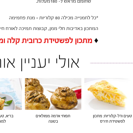
שחומם מראש ל- 180מעלות.
*כל לחמנייה מכילה 80 קלוריות = מנת פחמימה
המתכון באדיבות חלי ממן, קבוצות תמיכה לאורח חיי
♦
מתכון לפשטידת כרובית קלה ומ
אולי יעניין א
טעים ודל-קלוריות: מתכון
תפוחי אדמה ממולאים
בריא, טע
לפשטידת תירס
בטונה
למאפ