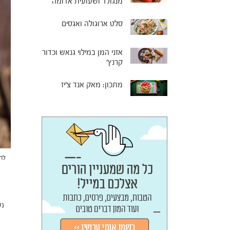
מנגולד ושעועית אדומה
סלט ארוגולה ואגסים
אזני המן במילוי גנאש וכדור
קרנץ'
מתכון: מאק אנד צ'יז
לחמ
נט