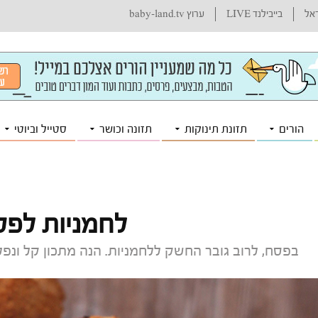
ראל
בייבילנד LIVE
ערוץ baby-land.tv
הורים
תזונת תינוקות
תזונה וכושר
סטייל וביוטי
לחמניות לפ
בפסח, לרוב גובר החשק ללחמניות. הנה מתכון קל ונפ