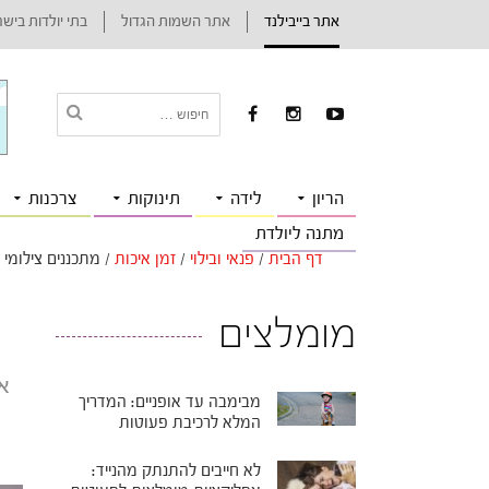
אתר בייבילנד
אתר השמות הגדול
בתי יולדות ביש
הריון
לידה
תינוקות
צרכנות
מתנה ליולדת
דף הבית
/
פנאי ובילוי
/
זמן איכות
/
מתכננים צילומי 
מומלצים
א
מבימבה עד אופניים: המדריך
ח
המלא לרכיבת פעוטות
לא חייבים להתנתק מהנייד: