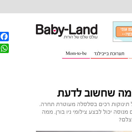
F
תערוכת בייבילנד
Mom-to-be
a
W
c
h
e
a
b
t
כל מה שחשוב לדעת
o
s
o
 תינוקות רכים בסלסלה מעוטרת תחרה.
A
וסה יכול לבצע צילומי ניו בורן. ממה
k
p
צלם?
p