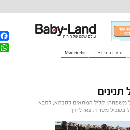
F
תערוכת בייבילנד
Mom-to-be
a
W
c
h
e
a
b
t
 תנינים
o
s
o
טיול משפחתי קליל המתאים לסבתא, לסבא
A
ל בשביל מסודר. צאו לדרך!
k
p
p