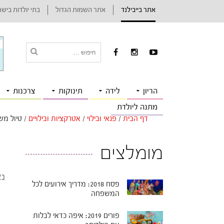
אתר בייבילנד
אתר השמות הגדול
בתי יולדות ביש
הריון
לידה
תינוקות
צרכנות
מתנה ליולדת
דף הבית
/
פנאי ובילוי
/
אטרקציות ובילויים
/
טיול מש
מומלצים
נצ
פסח 2018: מדריך אירועים לכל
המשפחה
פורים 2019: איפה כדאי לבלות