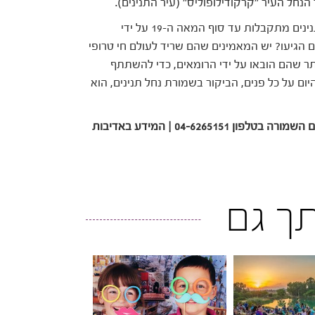
חל העיר "קרקודילופוליס" (עיר התנינים).
כנראה שהשמות לא משקרים ועדויות על תצפית בתנינים מתקבלות עד סוף המאה ה-19 על ידי
ם הגיעו? יש המאמינים שהם שריד לעולם חי טרופי
יותר שהם הובאו על ידי הרומאים, כדי להשתתף
ום על כל פנים, הביקור בשמורת נחל תנינים, הוא
בטלפון 04-6265151 |
המידע באדיבות
ותך גם