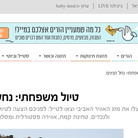
ראל
בייבילנד LIVE
ערוץ baby-land.tv
הורים
תזונת תינוקות
תזונה וכושר
סטייל וביוטי
פחתי: נחל תנינים
טיול משפחתי: נחל
לו את מזג האוויר האביבי וצאו לטייל: לפניכם הצעה ל
ולנכדים. טחינת קמח, אווירה פסטורלית ומסלו