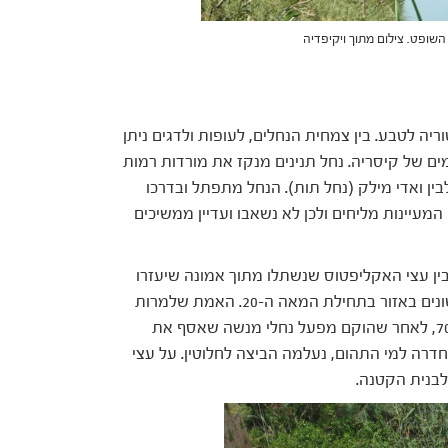
השופט. צילום מתוך ויקיפדיה
ריה לטבע. בין צמחית הנחלים, לעופות ולדגים ניתן
 של קיסריה. נחל תנינים מנקז את מורדות רמות
לבין ואדי מילק (נחל תות). הנחל מתפתל ובדרכו
 המעיינות מליחים ולכן לא נשאבו ועדיין ממשיכים
ן עצי האקליפטוס שנשתלו מתוך אמונה שיעזרו
ליבש את ביצת כבארה בה נתקלו המתיישבים הראשונים באזור בתחילת המאה ה-20. האמת שלמרות
פעולות ניקוז רבות לאורך השנים, רק בסוף שנות ה-70, לאחר שהוקם מפעל נחלי מנשה שאסף את
דרה למי התהום, נעלמה הביצה לחלוטין. על עצי
לבנית הקטנה.