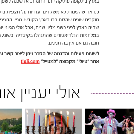
בארץ בתקופה עתיקה יותר הרומית, אז שכנה לשפך הנ
חוקרים שונים שהסתובבו בארץ הקודש. מניין התניני
שהיה בארץ לפני כשני מליון שנים, אבל אולי הגיוני 
במלחמות הגלדיאטורים שהתנהלו בקיסריה ובשוני. הי
חובה גם אם אין בה תנינים.
לשעות פעילות והדגמה של הסכר ניתן ליצור קשר עם השמורה 
אתר "טיולי" מקבוצת "למטייל"
tiuli.com
אולי יעניין א