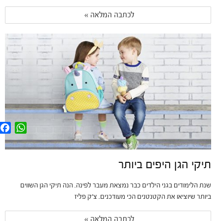
לכתבה המלאה » 
F
W
a
h
c
a
e
t
b
s
תיקי הגן היפים ביותר
o
A
o
p
k
p
שנת הלימודים בגני הילדים כבר נמצאת מעבר לפינה. הנה תיקי הגן השווים
ביותר שיוציאו את הקטנטנים הכי מעודכנים. צ'ק פליז
לכתבה המלאה » 