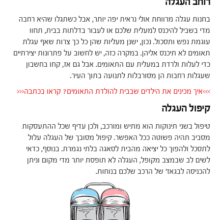
רוחב העגלה
בחנות עגלה מרווחת אולי נראית יפה יותר, אבל כשתגלו שהיא רחבה
מדי בשביל להיכנס למעלית שלכם או לעבור בדלתות בבית, תחוו
עוגמת נפש ותסכול. נכון, ישנן מעליות שהן כל כך צרות שאף עגלת
תאומים לא תיכנס אליהן. במקרה כזה, יש לחשוב על פתרונות יצירתיים
כדי לעלות ולרדת במעלית עם התאומים. אבל גם אז, קחו בחשבון
שעגלות רחבות הן מסורבלות לתנועה בתוך העיר.
>>>איך מכינים את הילדים שבבית להולדת התאומים? קראו בכתבה<<<
קיפול העגלה
טיפול בשני תינוקות הוא מתיש ומורכב, ולכן עדיף שכל ההתעסקות
מסביב תהיה פשוטה ככל האפשר. קיפול מסובך של העגלה עלול
לתסכל ולהפוך כל יציאה מהבית לסאגה בלתי נגמרת. בנוסף, כדאי
לשים לב שבמצב מקופל, העגלה לא תופסת יותר מדי מקום וניתן
להכניסה לבגאז' של הרכב שלכם בנוחות.