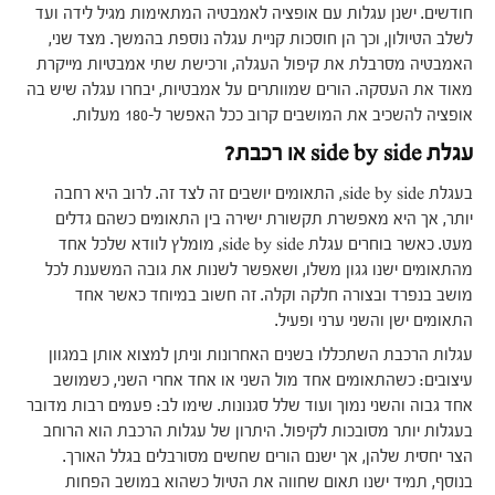
חודשים. ישנן עגלות עם אופציה לאמבטיה המתאימות מגיל לידה ועד
לשלב הטיולון, וכך הן חוסכות קניית עגלה נוספת בהמשך. מצד שני,
האמבטיה מסרבלת את קיפול העגלה, ורכישת שתי אמבטיות מייקרת
מאוד את העסקה. הורים שמוותרים על אמבטיות, יבחרו עגלה שיש בה
אופציה להשכיב את המושבים קרוב ככל האפשר ל-180 מעלות.
עגלת
side by side
או רכבת?
בעגלת side by side, התאומים יושבים זה לצד זה. לרוב היא רחבה
יותר, אך היא מאפשרת תקשורת ישירה בין התאומים כשהם גדלים
מעט. כאשר בוחרים עגלת side by side, מומלץ לוודא שלכל אחד
מהתאומים ישנו גגון משלו, ושאפשר לשנות את גובה המשענת לכל
מושב בנפרד ובצורה חלקה וקלה. זה חשוב במיוחד כאשר אחד
התאומים ישן והשני ערני ופעיל.
עגלות הרכבת השתכללו בשנים האחרונות וניתן למצוא אותן במגוון
עיצובים: כשהתאומים אחד מול השני או אחד אחרי השני, כשמושב
אחד גבוה והשני נמוך ועוד שלל סגנונות. שימו לב: פעמים רבות מדובר
בעגלות יותר מסובכות לקיפול. היתרון של עגלות הרכבת הוא הרוחב
הצר יחסית שלהן, אך ישנם הורים שחשים מסורבלים בגלל האורך.
בנוסף, תמיד ישנו תאום שחווה את הטיול כשהוא במושב הפחות