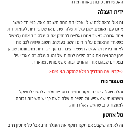
האפשרויות טובות באותה מידה.
ידית העגלה
זה אולי נראה לכם שולי, אבל ידית נוחה חשובה מאד, במיוחד כאשר
אתם עם תאומים. ישנן עגלות שלהן שתיים או שלוש ידיות לעומת ידית
אחד ארוכה. כאשר אתם נאלצים להחזיק את העגלה ביד אחת (למשל
כשאחד התאומים על הידיים והשני בעגלה), חשוב שיהיה לכם נוח
לאחוז בידית ושהעגלה תישאר יציבה. בנוסף, יש ידיות מתכווננות שבהן
ניתן להתאים את גובה הידית לנוחות של נהג העגלה. זה מאוד יעיל
במקרים שבהם אחד ההורים גבוה משמעותית מהאחר.
>>>קראו את המדריך המלא להנקת תאומים<<<
מעצור נוח
עגלה שעליה שני תינוקות וחפצים נוספים עלולה להגיע למשקל
משמעותי שמשפיע על היציבות שלה. לשם כך יש חשיבות גבוהה
למעצור טוב, שהגישה אליו נוחה.
סל אחסון
זה לא מה שיקבע אם תקנו דווקא את העגלה הזו, אבל סל אחסון רחב