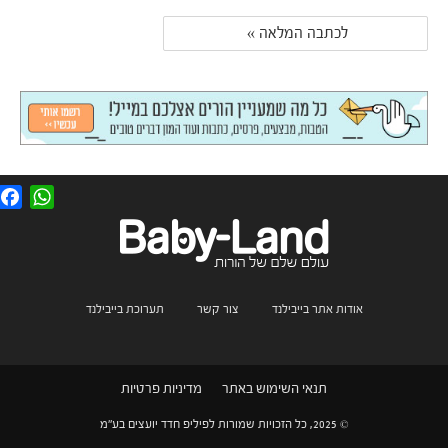
לכתבה המלאה » 
F
W
a
h
c
a
e
t
b
s
o
A
o
p
k
p
אודות אתר בייבילנד
צור קשר
תערוכת בייבילנד
תנאי השימוש באתר
מדיניות פרטיות
© 2025, כל הזכויות שמורות לפיליפ חדד יועצים בע"מ