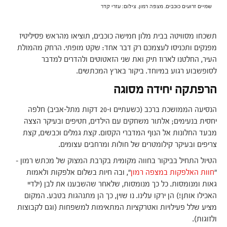
שמיים זרועים כוכבים. מצפה רמון. צילום: עזרי קדר
תשכחו מסוויטה בבית מלון חמישה כוכבים, תוציאו מהראש פסיליטיז
מפנקים ותכניסו לעצמכם רק דבר אחד: שקט מופתי. הרחק מהמולת
העיר, החלטנו לארוז תיק ואת שני הזאטוטים ולהדרים למדבר
לסופשבוע רגוע במיוחד. ביקור בארץ המכתשים.
הרפתקה יחידה מסוגה
הנסיעה הממושכת ברכב (כשעתיים ו-20 דקות מתל-אביב) חלפה
יחסית בנעימים; אלתור משחקים עם הילדים, חטיפים ובעיקר הצצה
מבעד החלונות אל הנוף המדברי הקסום. קצת גמלים וכבשים, קצת
צריפים ובעיקר קילומטרים של חולות ומרחבים עצומים.
הטיול התחיל בביקור בחווה מקומית בקרבת המצוק של מכתש רמון –
"
חוות האלפקות במצפה רמון
", ובה חיות בשלום אלפקות ולאמות
גאות ומנומסות. כל כך מנומסות, שלאחר שהשבענו את לבן (ילדיי
האכילו אותן!) הן ירקו עלינו. נו שוין, כך הן מתנהגות בטבע. המקום
מציע שלל פעילויות ואטרקציות המתאימות למשפחות (וגם לקבוצות
ולזוגות).