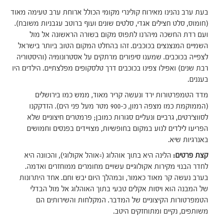
בעת ערב נהנינו מאירוח קולינרי מקומי הכולל ארוחת ערב טעימה מאוד
(חומוס, סלט חצילים אגדי, סלטים שונים ועוף ברוטב עגבניות משובח).
ועם רדת החשכה מיהרנו לתפוס מקום בשורה הראשונה אל מול
השמיים המנצנצים בכוכבים. זהו בהחלט המקום הטוב ביותר בישראל
לצפייה בכוכבים. שמענו סיפורים מרתקים על אסטרונומיה (והיסטוריה
רבת שנים) ואפילו צפינו בכוכבים דרך טלסקופים מפלצתיים. הילדים היו
בעננים.
מדד הטמפרטורות ירד ונעשה קריר מאוד, ממש כמו בירושלים
(הממוקמת כמו מצפה רמון, כ-900 מטר מעל פני הים). הזדקקנו
לסווצ'רטים, גרביים ונעליים סגורות כמובן; פרמטרים חיצוניים שלא
הפריעו לילדים לנוע במקום בחופשיות, מצויידים בפנסים וחמושים
באנרגיות שיא.
קצת פרטים:
הלינה היא בתוך אוהלוג (=אוהל אקולוגי), והכוונה היא
לחדר הבנוי מקירות אקולוגיים עשויים מחומרים ממוחזרים ואדמה.
בערב נעשה קר מאוד כאמור, ובמהלך היום יבש וחם. אחד היתרונות
של המבנה הוא ויסות אקלים טבעי בתוך האוהלוג אל מול הבדלי
הטמפרטורות הקיצוניים של המדבר. המקלחות והשירותים הם
משותפים, נקיים ומתוחזקים היטב.