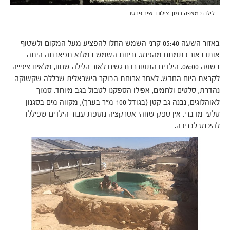
לילה במצפה רמון. צילום: שיר פרסר
באזור השעה 05:40 קרני השמש החלו להפציע מעל המקום ולשטוף
אותו באור כתמתם מהפנט. זריחת השמש במלוא תפארתה היתה
בשעה 06:00. הילדים התעוררו נרגשים לאור הלילה שחוו, מלאים ציפייה
לקראת היום החדש. לאחר ארוחת הבוקר הישראלית שכללה שקשוקה
נהדרת, סלטים ולחמים, אפילו הספקנו לטבול בגב מיוחד. סמוך
לאוהלוגים, נבנה גב קטן (בגודל 100 מ"ר בערך), מקווה מים בסגנון
סלעי-מדברי. אין ספק שזוהי אטרקציה נוספת עבור הילדים שפיללו
להיכנס לבריכה.