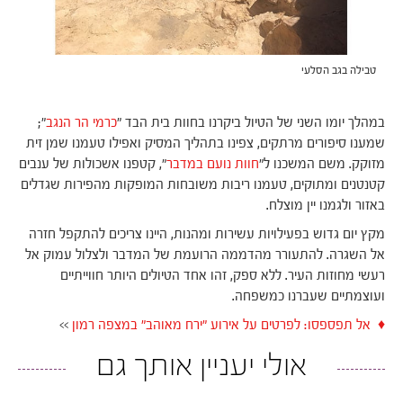
טבילה בגב הסלעי
במהלך יומו השני של הטיול ביקרנו בחוות בית הבד "
כרמי הר הנגב
";
שמענו סיפורים מרתקים, צפינו בתהליך המסיק ואפילו טעמנו שמן זית
מזוקק. משם המשכנו ל"
חוות נועם במדבר
", קטפנו אשכולות של ענבים
קטנטנים ומתוקים, טעמנו ריבות משובחות המופקות מהפירות שגדלים
באזור ולגמנו יין מוצלח.
מקץ יום גדוש בפעילויות עשירות ומהנות, היינו צריכים להתקפל חזרה
אל השגרה. להתעורר מהדממה הרועמת של המדבר ולצלול עמוק אל
רעשי מחוזות העיר. ללא ספק, זהו אחד הטיולים היותר חווייתיים
ועוצמתיים שעברנו כמשפחה.
♦ אל תפספסו: לפרטים על אירוע "ירח מאוהב" במצפה רמון
>>
אולי יעניין אותך גם