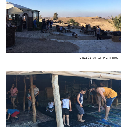
שטח רחב ידיים. חאן צל במדבר