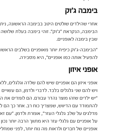
בימבה ג'וק
אחרי שהילדים שולטים היטב בבימבה הראשונה, ניתן 
הבימבה, הנקראת "ג'וק". זוהי בימבה בעלת שלושה ג
שבין בימבה לאופניים.
"הבימבה-ג'וק כיפית יותר מאופניים בשלבים הראשונ
להפעיל אותה כמו אופניים", היא מסבירה.
אופני איזון
אופני איזון הם אופניים שיש להם שלדה וגלגלים, לל
ויש להם שני גלגלים בלבד. לדברי ולדמן, הם עשויים
"יש ילדים שזהו מוצר נהדר עבורם. הם לומדים את הא
להתמודד עם הדיווש, שמצריך כוח רב. אחר כך הם לו
מדלגים על שלב גלגלי העזר", אומרת ולדמן. "עם זאת
על אופניים עם גלגלי עזר היא מתווך הרבה יותר נכון
אופניים של חברים ולראות מה נוח יותר, לפני שמחלי