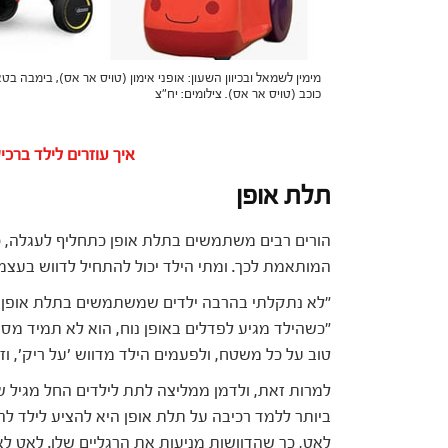
מימין לשמאל ובכיוון השעון: אופני אימון (טויס אר אס), בימבה בט
כוכב (טויס אר אס). צילומים: יח"צ
איך עוזרים לילד ברכ
תלת אופן
הורים רבים משתמשים בתלת אופן כתחליף לעגלה, 
המותאמת לכך. ומתי הילד יכול להתחיל לדווש בעצמ
"לא נתקלתי בהרבה ילדים שמשתמשים בתלת אופן הנ
"כשהילד מגיע לפדלים באופן נוח, הוא לא תמיד מסו
טוב על כל משטח, ולפעמים הילד מדווש 'על ריק', ו
למרות זאת, ולדמן ממליצה לתת לילדים החל מגיל ש
ביותר ללמד רכיבה על תלת אופן היא להציע לילד לה
לאט, כך שהדוושות מניעות את הרגליים שלו. לאט לא