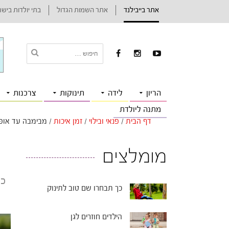
אתר בייבילנד
אתר השמות הגדול
בתי יולדות ביש
הריון
לידה
תינוקות
צרכנות
מתנה ליולדת
דף הבית
/
פנאי ובילוי
/
זמן איכות
/
מבימבה עד אופנ
מומלצים
כי
כך תבחרו שם טוב לתינוק
הילדים חוזרים לגן