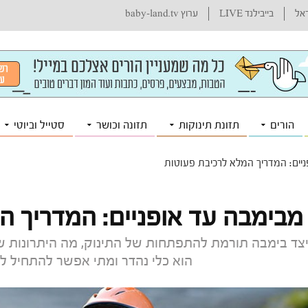
ראל
בייבילנד LIVE
ערוץ baby-land.tv
הורים
תזונת תינוקות
תזונה וכושר
סטייל וביוטי
יים: המדריך המלא לרכיבת פעוטות
מבימבה עד אופניים: המדריך ה
צד בימבה תורמת להתפתחות של התינוק, מה היתרונות של ב
הוא כלי נהדר ומתי אפשר להתחיל לר