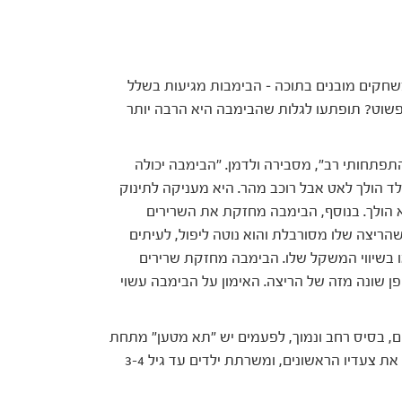
משחקים מובנים בתוכה – הבימבות מגיעות בשלל
פשוט? תופתעו לגלות שהבימבה היא הרבה יותר
פתחותי רב", מסבירה ולדמן. "הבימבה יכולה
ד הולך לאט אבל רוכב מהר. היא מעניקה לתינוק
א הולך. בנוסף, הבימבה מחזקת את השרירים
שהריצה שלו מסורבלת והוא נוטה ליפול, לעיתים
ו בשיווי המשקל שלו. הבימבה מחזקת שרירים
פן שונה מזה של הריצה. האימון על הבימבה עשוי
ם, בסיס רחב ונמוך, לפעמים יש "תא מטען" מתחת
לכסא. היא מתאימה לילד שעוד לא הולך, או שעושה את צעדיו הראשונים, ומשרתת ילדים עד גיל 3-4