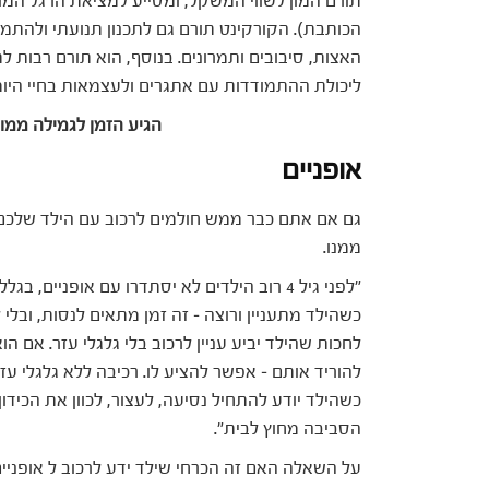
תורם המון לשווי המשקל, ומסייע למציאת הרגל המוע
הכותבת). הקורקינט תורם גם לתכנון תנועתי ולהתמצ
האצות, סיבובים ותמרונים. בנוסף, הוא תורם רבות 
ליכולת ההתמודדות עם אתגרים ולעצמאות בחיי היומי
הגיע הזמן לגמילה ממו
אופניים
גם אם אתם כבר ממש חולמים לרכוב עם הילד שלכם ע
ממנו.
כשהילד מתעניין ורוצה – זה זמן מתאים לנסות, ובלי 
לחכות שהילד יביע עניין לרכוב בלי גלגלי עזר. אם הו
להוריד אותם – אפשר להציע לו. רכיבה ללא גלגלי ע
כשהילד יודע להתחיל נסיעה, לעצור, לכוון את הכיד
הסביבה מחוץ לבית".
על השאלה האם זה הכרחי שילד ידע לרכוב ל אופניים