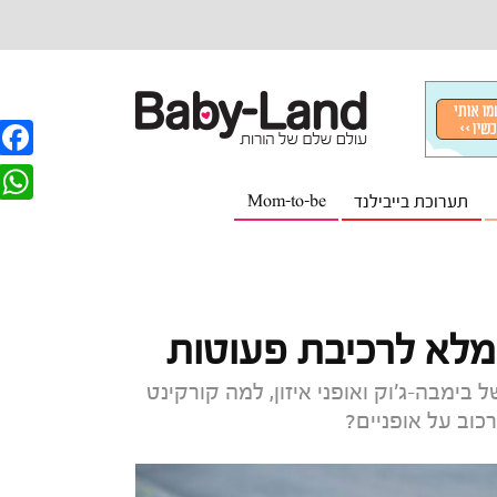
F
תערוכת בייבילנד
Mom-to-be
a
W
c
h
e
a
b
t
מלא לרכיבת פעוטות
o
s
o
ימבה-ג'וק ואופני איזון, למה קורקינט
A
כוב על אופניים?
k
p
p