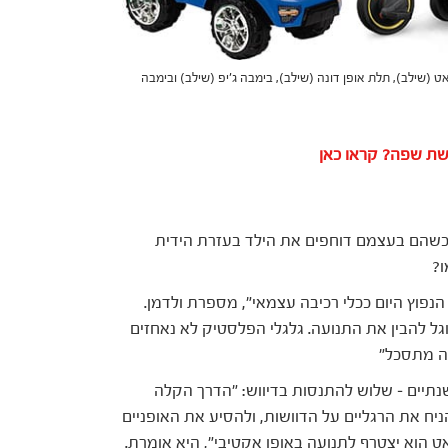
אט (שילב), תלת אופן דונה (שילב), בימבה ג'יפ (שילב) ובימבה
ישת שפה? קראו כאן
כשהם בעצמם דוחפים את הילד בעזרת הידית
ו?
פוץ היום ככלי רכיבה עצמאי", מספרת ולדמן.
גל להבין את התנועה. גלגלי הפלסטיק לא נאחזים
זה מתסכל"
נתיים – שלוש להתנסות בדיווש: "הדרך הקלה
ניח את הרגליים על הדוושות, ולהסיע את האופניים
ט הוא יצטרף לתנועה באופן אקטיבי", היא אומרת.