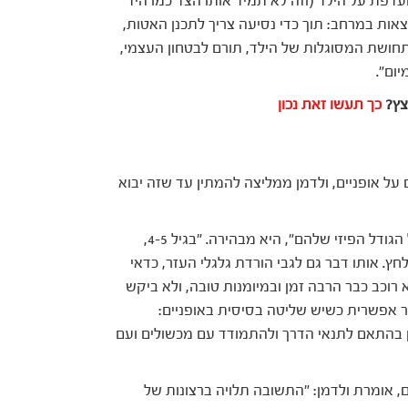
דפת על הילד (וזה לא תמיד אותו הצד כמו היד
אות במרחב: תוך כדי נסיעה צריך לתכנן האטות,
לתחושת המסוגלות של הילד, תורם לבטחון העצמי,
ום".
צץ?
כך תעשו זאת נכון
ל אופניים, ולדמן ממליצה להמתין עד שזה יבוא
"לפני גיל 4 רוב הילדים לא יסתדרו עם אופניים, בגלל הגודל הפיזי שלהם", היא מבהירה. "בגיל 4-5,
לחץ. אותו דבר גם לגבי הורדת גלגלי העזר, כדאי
א רוכב כבר הרבה זמן ובמיומנות טובה, ולא ביקש
זר אפשרית כשיש שליטה בסיסית באופניים:
ון בהתאם לתנאי הדרך ולהתמודד עם מכשולים ועם
, אומרת ולדמן: "התשובה תלויה ברצונות של