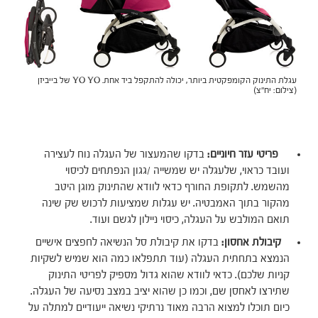
עגלת התינוק הקומפקטית ביותר, יכולה להתקפל ביד אחת. YO YO של בייביזן
(צילום: יח"צ)
פריטי עזר חיוניים:
בדקו שהמעצור של העגלה נוח לעצירה
ועובד כראוי, שלעגלה יש שמשייה /גגון הנפתחים לכיסוי
מהשמש. לתקופת החורף כדאי לוודא שהתינוק מוגן היטב
מהקור בתוך האמבטיה. יש עגלות שמציעות לרכוש שק שינה
תואם המולבש על העגלה, כיסוי ניילון לגשם ועוד.
קיבולת אחסון:
בדקו את קיבולת סל הנשיאה לחפצים אישיים
הנמצא בתחתית העגלה (עוד תתפלאו כמה הוא שמיש לשקיות
קניות שלכם). כדאי לוודא שהוא גדול מספיק לפריטי התינוק
שתירצו לאחסן שם, וכמו כן שהוא יציב במצב נסיעה של העגלה.
כיום תוכלו למצוא הרבה מאוד נרתיקי נשיאה ייעודיים למתלה על