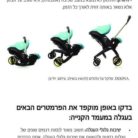
– חיסרון:
התינוק לא נמצא במצב שכיבה (אמבטיה), ולא שוכב על הבטן
אלא נשאר באותה זווית לאורך כל הזמן.
DOONA. סלקל על גלגלים (להשיג בשילב. צילום: יח"צ)
בדקו באופן מוקפד את הפרמטרים הבאים
בעגלה במעמד הקנייה:
יציבות גלגלי העגלה:
חשוב מאוד לנסות דגמים שונים של
עגלות בחנות ולהשוות את יציבות גלגלי העגלה. אחת הדרכים