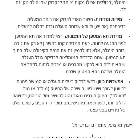
העגלה, הכוללים אפילו מקום מיוחד לבקבוק שתייה לתינוק וגם
לך.
מידות ומדידות:
חשוב מאוד לבדוק את רוחב המעלית
בדירתכם (אם יש) ולוודא שרוחב העגלה נכנס בקלות למעלית.
מדידת תא המטען של המכונית:
רצוי למדוד את תא המטען
לפני ההגעה לחנות. בעת המדידה קחו בחשבון לא רק את גובה
ורוחב העגלה, אלא נסו לדמיין גם את הנפח הקיבולת שלה בתוך
תא המטען. אחת הדרכים המומלצות לבדיקת גודל העגלה
שיתאים לכם הוא לבקש מחברים או מכרים לנסות לקפל את
העגלה שלהם בתא המטען שלכם.
אפשרויות כיוון:
כדאי לבדוק כי ידית העגלה או המושב ניתנים
לכיוונון לצורך שינוי כיוון הישיבה של התינוק (מולכם או מול
"העולם"). תינוקות רכים מאוד נהוג להושיב מול הוריהם, ולכשהם
גדלים יותר, לשנות את כיוון ישיבתם מול יתר הסביבה, עולם שלם
של גירויים בפני עצמו.
ייעוץ מקצועי: מומחי בוגבו ישראל