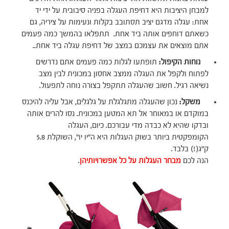
למבחן היציבות היא דחיפת העגלה בפניה סיבובית על ידי יד
אחת: עגלה מדגם יציב תסתובב בקלות ונעימות על ציריה, גם
כשאתם דוחפים אותה ביד אחת. תתפלאו בהמשך כמה פעמים
אתם מוצאים את עצמכם במצב של דחיפת עגלה ביד אחת..
נוחות הקיפול:
תופתעו לגלות כמה פעמים אתם נדרשים
לפתוח ולקפל את העגלה ממצב אחסון במכונית לבין מצב
נשיאה רגיל. חשוב שהעגלה תתקפל בצורה נוחה לתפעול.
משקל:
נכון שהעגלה מתגלגלת על גלגלים, אבל עליה להיכנס
במוקדם או במאוחר אל תא המטען במכונית. נסו להרים אותה
ובדקו שהיא לא כבדה מדי עבורכם. כיום, העגלה
הקומפקטית ביותר בשוק העגלות היא ה"יו יו", השוקלת 5.8
ק"ג(!) בלבד.
הנה לכם
מבחר העגלות על כל אפשרויותיהן
.