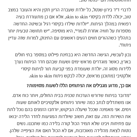
ההתאוששות הם ייפגשו שוב.
לדברי ד"ר בירון-שנטל, כל יולדת שעברה הריון תקין והיא והעובר במצב
טוב, יכולה ללדת בקיסרי skin to skin, אלא אם כן מתעוררת בעיה
רפואית במהלך הניתוח. "יולדות שילדו בקיסרי רגיל ובשיטה החדשה
מספרות על חוויה אחרת לגמרי", היא מוסיפה. "יש תחושה טבעית יותר
בתהליך כשההורים חווים רגעים ראשונים עם התינוק, למרות שזה עדיין
ניתוח".
נכון לעכשיו, הגישה החדשה היא בבחינת פיילוט במספר בתי חולים
בארץ, כאשר מוגדרים מראש ימים ושעות שבהם חדר הניתוח נערך
ללידות מסוג זה. יולדת שעומדת בפני קביעת תור לניתוח קיסרי
אלקטיבי (מתוכנן מראש), יכולה לבקש ניתוח skin to skin.
אם כך, מדוע מגבילים את הניתוחים הללו לשעות מסוימות?
"מדובר בניתוח שדורש הערכות טכנית בבית החולים, ויותר כוח אדם.
אנו משתדלים לנתב כמה שיותר ניתוחים אלקטיביים לאותם שעות
וימים. אני מאמינה שככל שיעלה הביקוש, יורחבו הזמנים בהם נוכל לתת
את השירות הזה. עם זאת, חשוב שיולדות המגיעות לחדר הלידה יבואו
עם פתיחות ויבינו שלא תמיד הכול קורה בלידה כמו שתכננו. נשים
נוטות לצאת מהלידה מאוכזבות, אם לא הכול תאם את הציפייה שלהן.