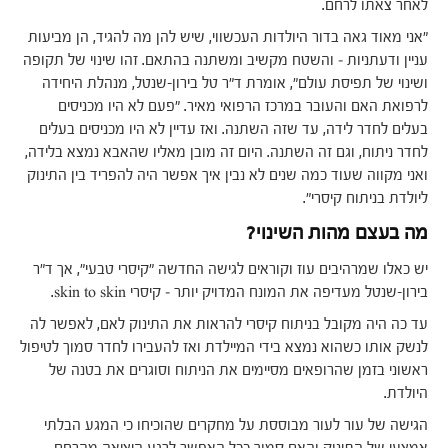
לאחר צאתו לרחם.
"אני מאוד גאה בדור היולדות העכשווי, שיש להן מה להגיד, הן מביעות
עניין ודעתניות – והשטח מקשיב ומשתנה בהתאם. זהו שינוי של תקופה
ושינוי של תפיסת עולם", אומרת ד"ר טל בירון-שנטל, מנהלת היחידה
לרפואת האם והעובר במרכז הרפואי מאיר. "פעם לא היו מכניסים
בעלים לחדר לידה, עד שזה השתנה. ואז עדיין לא היו מכניסים בעלים
לחדר ניתוח, וגם זה השתנה. היום זה מובן מאליו שהאבא נמצא בלידה,
ואני מקווה שעוד כמה שנים לא נבין איך אפשר היה להפריד בין התינוק
ליולדת בניתוח קיסרי".
מה בעצם מהות השינוי?
יש כאלו שמרהיבים עוז וקוראים לגישה החדשה "קיסרי טבעי", אך ד"ר
בירון-שנטל מעדיפה את המונח המדויק יותר – קיסרי skin to skin.
עד כה היה מקובל בניתוח קיסרי להראות את התינוק לאם, לאפשר לה
לנשק אותו כשהוא נמצא בידי המיילדת ואז להעבירו לחדר סמוך לטיפול
ראשוני בזמן שהרופאים מסיימים את הניתוח וסוגרים את בטנה של
היולדת.
הגישה של עור לעור מבוססת על מחקרים שהוכיחו כי המגע הבלתי