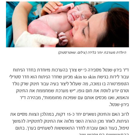
היולדת מעורבת יותר בלידה (צילום: שאטרסטוק)
ד"ר בירון-שנטל מסבירה כי יש צורך בהערכות מיוחדת בחדר הניתוח
עבור לידות בגישת skin to skin מכיוון שחדר הניתוח הוא חדר סטרילי
הטמפרטורה בו נמוכה, מה שעלול ליצור בעיה עבור תינוק שרק נולד
וטרם יודע לווסת את חום גופו. "יש מערכת שמחממת את התינוק
והאמא, ואנו מכסים אותם עם שמיכות מחוממות", מבהירה ד"ר
בירון-שנטל.
לרוב האם והתינוק נשארים יחד כ-15 דקות, במהלכן הצוות מסיים את
הניתוח. לאחר מכן ההורה השני מלווה את התינוק לתינוקייה להמשך
טיפול, בעוד האם עוברת לחדר התאוששות לשעתיים בערך. בתום