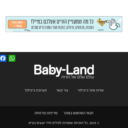
F
W
a
h
c
a
e
t
b
s
o
A
o
p
k
p
אודות אתר בייבילנד
צור קשר
תערוכת בייבילנד
תנאי השימוש באתר
מדיניות פרטיות
© 2025, כל הזכויות שמורות לפיליפ חדד יועצים בע"מ