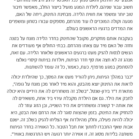
אמצעי של התינוק והאם סמוך ככל האפשר לרגע היציאה מהרחם –
חשוב עבור שניהם. ליולדת המגע מועיל בייצור החלב, מאפשר חיבור
טוב יותר ומשפר את חווית הלידה. מבחינת התינוק, ריחה של האם,
מגעה וקולה המוכרים לו עוד מהרחם, מספקים עבורו בטחון ומשפרים
את המדדים ברגעיו הראשונים בעולם.
בעקבות אותם מחקרים, מקובל שהתינוק בחדר הלידה מונח על בטנה
וחזה של האם מיד עם צאתו מהרחם. בבתי החולים אף מעודדים את
הנשים לנסות להניק מעט ברגעים הראשונים שלאחר הלידה. עם זאת,
מנהג זה לא חצה את סף חדר הניתוח, ויולדות בניתוח קיסרי נאלצו
להסתפק במגע מרפרף. כעת, כאמור, כל זה עומד להשתנות.
"כבר במהלך הניתוח, ניתן להוריד מעט את המסך, כך שהיולדת יכולה
לראות את התינוק יוצא מהבטן, והוא מיד לאחר מכן מונח על גופה",
מתארת ד"ר בירון-שנטל. "בשלב זה משחררים לה את הידיים והיא יכולה
לחבק את הילד. גם אם היולדת מקבלת עירוי ביד אחת, משאירים לה
את אותה יד קשורה ומשחררים את היד השנייה, ובן הזוג עוזר לה
להחזיק את התינוק. בזמן שהצוות סוגר לה את הרחם ואת הבטן, היא
יכולה להיות פעילה, וחלק מהיולדות אף הצליחו להניק בשלב זה. ישנם
אבות שאף התכבדו לחתוך את חבל הטבור. כל האווירה בחדר הניתוח
משתנה בלידות מסוג זה. זו אווירה יותר רגועה ויש התרגשות באוויר".