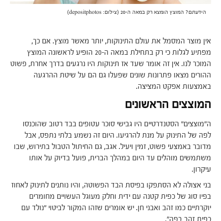
הידעתם? המוצץ הומצא רק במאה ה-20 (צילום: depositphotos)
אין מוצר המסמל את עולם התינוקות, יותר מאשר מוצץ. אם כך,
מפתיע לגלות כי רק בתחילת במאה ה-20 הופיע לראשונה המוצץ
המוכר לנו. אין זה אומר שעד אז תינוקות היו נרגעים בדרך אחרת, פשוט
ההורים מצאו פתרונות שונים שפעלו גם הם על שיטת ההרגעה
באמצעות אפקט המציצה.
המוצצים הראשונים
ה"מוצצים" הסטנדרטיים היו גבישי סוכר עטופים בבד רטוב שהוכנסו
לפה של התינוק על מנת להרגיעו. היום זה נשמע בלתי נתפס, אבל
מדובר באמצעי פשוט, זמין ויעיל. אגב, גם החיתול הטבול בתירוש, שבו
משתמשים מוהלים עד היום במהלך הברית, פועל בדיוק על אותו
עיקרון.
בני אצולה לא הסתפקו בפיסת הבד הפשוטה, והיו נותנים לתינוק לאחוז
בפיו סוג של כפית קטנה עם ידית וחלק מעוגל העשויים מחומרים
יוקרתיים כמו זהב ואבני חן. יש אומרים שזהו המקור לביטוי "נולד עם
כפית זהב בפה".