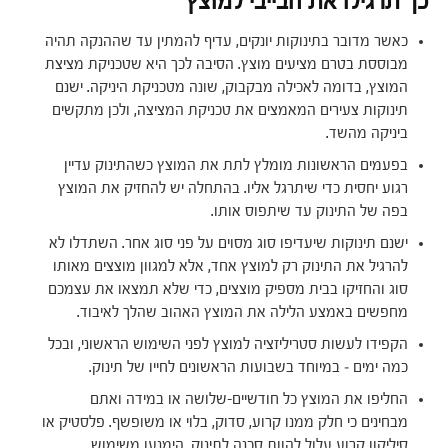
כך תרגילו את הבייבי למוצץ
כאשר מדובר בתינוקות יונקים, עדיף להמתין עד שההנקה תהיה
מבוססת בטרם מציעים מוצץ. הסיבה לכך היא שטכניקת מציצת
המוצץ, בדומה לאכילה מבקבוק, שונה מטכניקת היניקה. ישנם
תינוקות צעירים המאמצים את טכניקת המציצה, ולכן מתקשים
ביניקה מהשד.
בפעמים הראשונות מומלץ לתת את המוצץ כשהתינוק עדיין
רגוע יחסית כדי שיתרגל אליו. בהתחלה יש להחזיק את המוצץ
בפה של התינוק עד שיתפוס אותו.
ישנם תינוקות שיעדיפו סוג מסוים על פני סוג אחר. השתדלו לא
להרגיל את התינוק רק למוצץ אחד, אלא למגוון מוצצים מאותו
סוג והחזיקו בבית מספיק מוצצים, כדי שלא תמצאו את עצמכם
מחפשים באמצע הלילה את המוצץ האהוב שהלך לאיבוד.
הקפידו לעשות סטריליזציה למוצץ לפני השימוש הראשוני, ובכל
כמה ימים – במיוחד בשבועות הראשונים לחייו של תינוק.
החליפו את המוצץ כל חודשיים-שלושה או במידה ואתם
מבחינים כי חלק ממנו קרוע, סדוק, בלוי או משופשף. פלסטיק או
סיליקון קרוע עלול להוות סכנה לתינוק. הימנעו משימוש