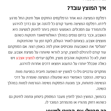
איך המוצץ עובד?
רפלקס המציצה הוא אחד הרפלקסים החזקים אצל תינוק החל מרגע
לידתו. רפלקס המציצה מיועד קודם כל להזנה אך גם כדרך להירגע
ולהתמודד עם תסכולים. האמצעי הזמין ביותר לתינוק למציצה היא
האצבע, וכבר ברחם נצפים במהלך האולטרסאונד תינוקות כשהם
מוצצים אצבע. בצאתם לאוויר העולם, לוקח זמן עד שהתינוקות
"מגלים" את האצבעות ומכניסים אותן לפה באופן רצוני. אם הספקתם
עוד קודם להרגילם למוצץ, קרוב לוודאי שיוותרו על מציצת אצבע. עם
זאת, לא כל התינוקות אוהבים מוצץ, חלקם יעדיפו
למצוץ אצבע
ויש
כאלה שבכלל יוותרו על התענוג וימצאו דרכים אחרות להירגע.
מחקרים עדכניים גילו כי למוצץ יש השפעה חיובית במניעת מוות
בעריסה. ההסבר האפשרי הוא שפעולה המציצה שומרת על דרכי
הנשימה פתוחות, וכך מונעת הפסקות נשימה הגורמות למוות במהלך
השינה.
בהמשך, המוצץ הופך לחפץ מעבר המספק ביטחון ונחמה לתינוק גם
כשהוא רחוק מהוריו או מהמרחב המוכר לו.