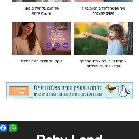
איך אפשר להרדים תאומים? 7
איך תגנו על הילדים מפני
טיפים להצלחה
שושנת יריחו?
אומרים ביי ביי למוצצים: המדריך
טקס של חיבור והגנה רגשית
המלא לגמילה מוצלחת
F
W
a
h
c
a